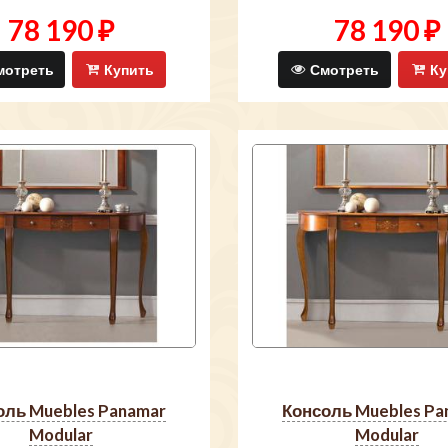
78 190 ₽
78 190 ₽
отреть
Купить
Смотреть
Ку
консоль Muebles Panamar
Modular
Modular