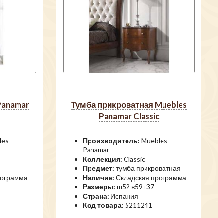
тумба прикроватная Muebles
Panamar Classic
les
Производитель:
Muebles
Panamar
Коллекция:
Classic
Предмет:
тумба прикроватная
рограмма
Наличие:
Складская программа
Размеры:
ш52 в59 г37
Страна:
Испания
Код товара:
5211241