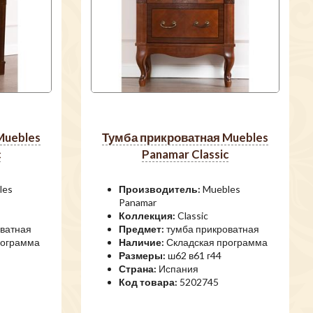
тумба прикроватная Muebles
c
Panamar Classic
les
Производитель:
Muebles
Panamar
Коллекция:
Classic
ватная
Предмет:
тумба прикроватная
рограмма
Наличие:
Складская программа
Размеры:
ш62 в61 г44
Страна:
Испания
Код товара:
5202745