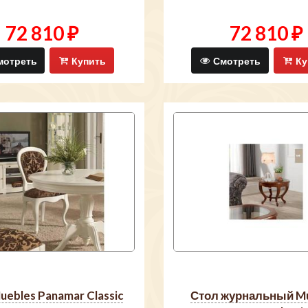
72 810 ₽
72 810 ₽
отреть
Купить
Смотреть
Ку
Muebles Panamar Classic
стол журнальный Muebles