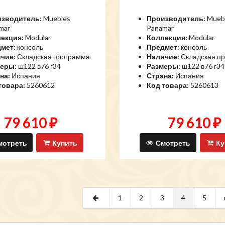
зводитель:
Muebles
Производитель:
Mueb
mar
Panamar
екция:
Modular
Коллекция:
Modular
мет:
консоль
Предмет:
консоль
чие:
Складская программа
Наличие:
Складская п
еры:
ш122 в76 г34
Размеры:
ш122 в76 г34
на:
Испания
Страна:
Испания
товара:
5260612
Код товара:
5260613
79 610 ₽
79 610 ₽
отреть
Купить
Смотреть
Ку
1
2
3
4
5