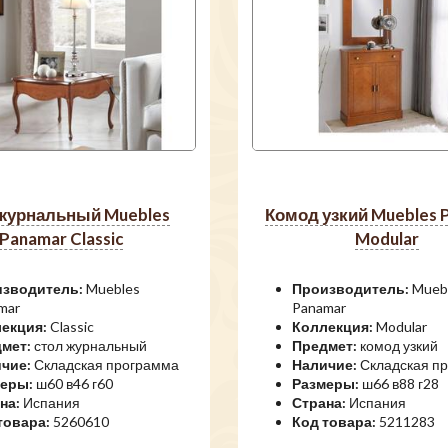
комод узкий Muebles Panamar
Panamar Classic
Modular
зводитель:
Muebles
Производитель:
Mueb
mar
Panamar
екция:
Classic
Коллекция:
Modular
мет:
стол журнальный
Предмет:
комод узкий
чие:
Складская программа
Наличие:
Складская п
еры:
ш60 в46 г60
Размеры:
ш66 в88 г28
на:
Испания
Страна:
Испания
товара:
5260610
Код товара:
5211283