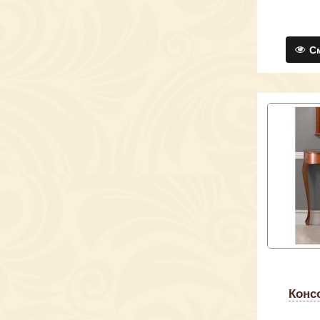
См
консоль Muebles Panamar