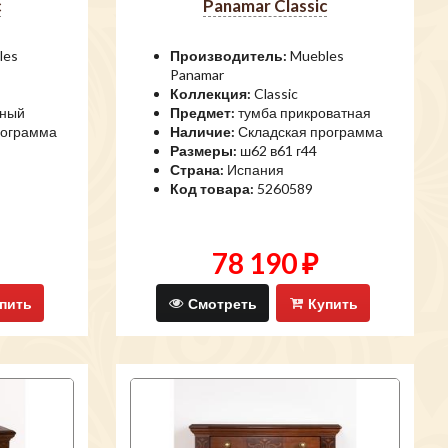
c
Panamar Classic
les
Производитель:
Muebles
Panamar
Коллекция:
Classic
ьный
Предмет:
тумба прикроватная
рограмма
Наличие:
Складская программа
Размеры:
ш62 в61 г44
Страна:
Испания
Код товара:
5260589
78 190 ₽
пить
Смотреть
Купить