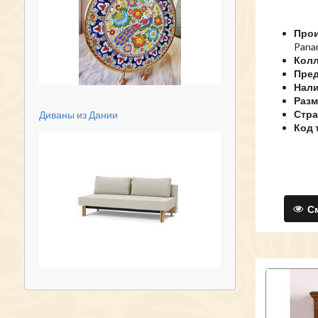
Прои
Pana
Колл
Пред
Нали
Разм
Стра
Диваны из Дании
Код 
См