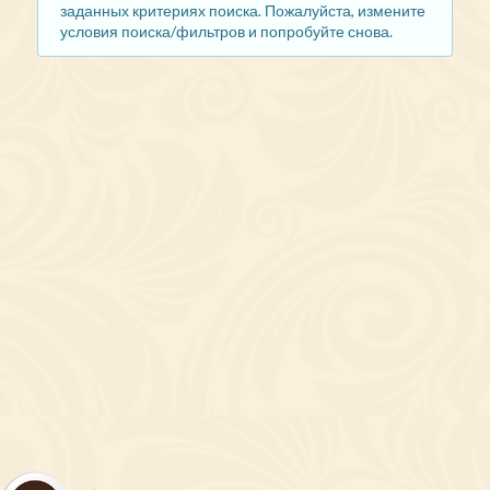
заданных критериях поиска. Пожалуйста, измените
условия поиска/фильтров и попробуйте снова.