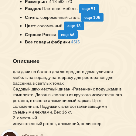
Размеры:
ш118 в83 г70
Раздел:
Плетеная мебель
еще 91
Стиль:
современный стиль
еще 108
Цвет:
соломенный
еще 13
Страна:
Россия
еще 66
Все товары фабрики
4SIS
Описание
для дачи на балкон для загородного дома уличная
мебель на веранду на террасу для ресторанов для
бассейна в светлых тонах
Садовый двухместный диван «Равенна» с подушками в
комплекте. Диван выполнен из круглого искусственного
ротанга, в основе алюминиевый каркас. Цвет
соломенный. Подушки с влагоотталкивающими
съёмными чехлами. Вес 16 кг.
2-х местный
искусственный ротанг, алюминий, полиэстер