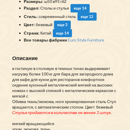
Размеры:
ш50 в93 г62
Раздел:
Столы и стулья
еще 14
Стиль:
современный стиль
еще 12
Цвет:
бежевый
еще 3
Страна:
Китай
еще 14
Все товары фабрики
Euro Style Furniture
Описание
в гостиную в столовую в темных тонах выдерживает
нагрузку более 100 кг для бара для загородного дома
для кафе для кухни для ресторанов комфортное
сидение кухонный металлический мягкий на высоких
ножках с высокой спинкой с металлическим каркасом с
мягкой с
Обивка ткань/экокожа, ноги хромированная сталь Стул
вращается, с автоматическим стопом. Цвет: бежевый
Стулья продаются в количестве не менее 2 штук.
мягкий вращающийся
хром, экокожа, ткань