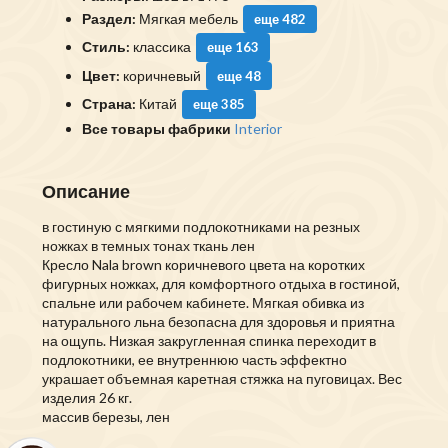
Раздел:
Мягкая мебель
еще 482
Стиль:
классика
еще 163
Цвет:
коричневый
еще 48
Страна:
Китай
еще 385
Все товары фабрики
Interior
Описание
в гостиную с мягкими подлокотниками на резных
ножках в темных тонах ткань лен
Кресло Nala brown коричневого цвета на коротких
фигурных ножках, для комфортного отдыха в гостиной,
спальне или рабочем кабинете. Мягкая обивка из
натурального льна безопасна для здоровья и приятна
на ощупь. Низкая закругленная спинка переходит в
подлокотники, ее внутреннюю часть эффектно
украшает объемная каретная стяжка на пуговицах. Вес
изделия 26 кг.
массив березы, лен