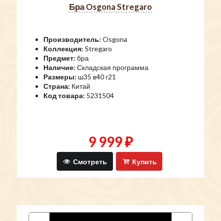
бра Osgona Stregaro
Производитель:
Osgona
Коллекция:
Stregaro
Предмет:
бра
Наличие:
Складская программа
Размеры:
ш35 в40 г21
Страна:
Китай
Код товара:
5231504
9 999 ₽
Смотреть
Купить