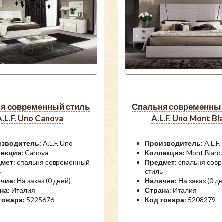
спальня современный стиль
A.L.F. Uno Canova
A.L.F. Uno Mont Bl
зводитель:
A.L.F. Uno
Производитель:
A.L.F.
екция:
Canova
Коллекция:
Mont Blanc
мет:
спальня современный
Предмет:
спальня сов
ь
стиль
чие:
На заказ (0 дней)
Наличие:
На заказ (0 д
на:
Италия
Страна:
Италия
товара:
5225676
Код товара:
5208279