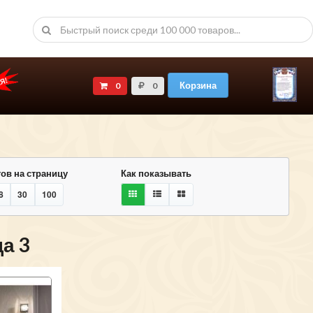
Корзина
0
0
ов на страницу
Как показывать
8
30
100
а 3