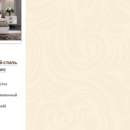
anc
 Uno
ременный
ней)