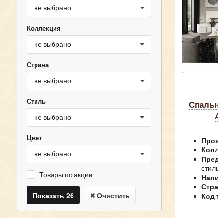
не выбрано
Коллекция
не выбрано
Страна
не выбрано
Стиль
спальня современный стиль
не выбрано
Цвет
Прои
Колл
не выбрано
Пред
стил
Товары по акции
Нали
Стра
Показать 26
Очистить
Код 